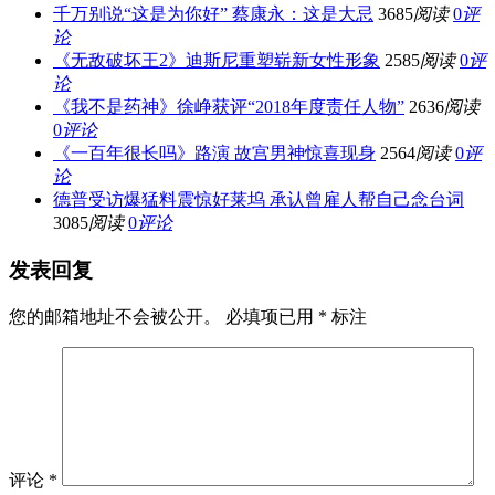
千万别说“这是为你好” 蔡康永：这是大忌
3685
阅读
0
评
论
《无敌破坏王2》迪斯尼重塑崭新女性形象
2585
阅读
0
评
论
《我不是药神》徐峥获评“2018年度责任人物”
2636
阅读
0
评论
《一百年很长吗》路演 故宫男神惊喜现身
2564
阅读
0
评
论
德普受访爆猛料震惊好莱坞 承认曾雇人帮自己念台词
3085
阅读
0
评论
发表回复
您的邮箱地址不会被公开。
必填项已用
*
标注
评论
*