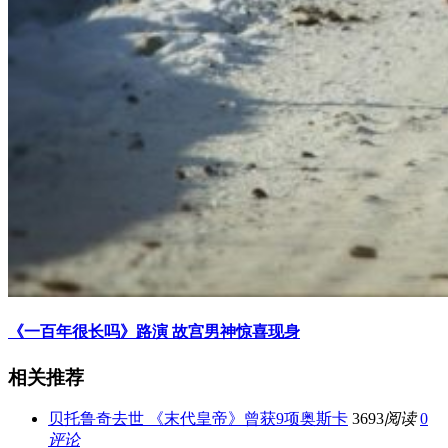
《一百年很长吗》路演 故宫男神惊喜现身
相关推荐
贝托鲁奇去世 《末代皇帝》曾获9项奥斯卡
3693
阅读
0
评论