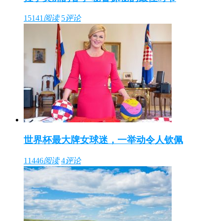
15141
阅读
5
评论
世界杯最大牌女球迷，一举动令人钦佩
11446
阅读
4
评论