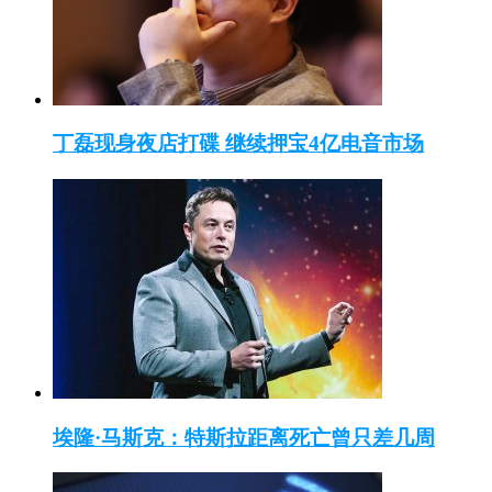
丁磊现身夜店打碟 继续押宝4亿电音市场
埃隆·马斯克：特斯拉距离死亡曾只差几周