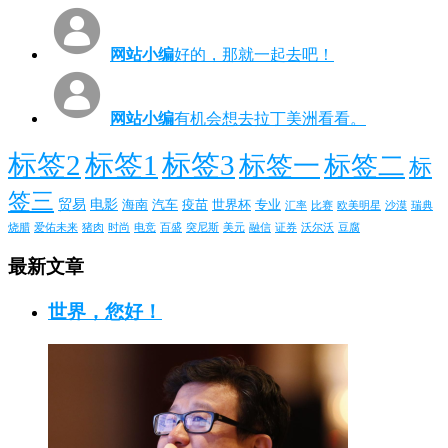
网站小编
好的，那就一起去吧！
网站小编
有机会想去拉丁美洲看看。
标签2
标签1
标签3
标签一
标签二
标
签三
贸易
电影
海南
汽车
疫苗
世界杯
专业
汇率
比赛
欧美明星
沙漠
瑞典
烧腊
爱佑未来
猪肉
时尚
电竞
百盛
突尼斯
美元
融信
证券
沃尔沃
豆腐
最新文章
世界，您好！