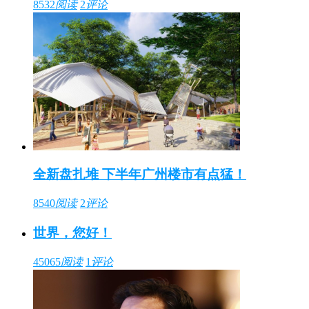
8532
阅读
2
评论
全新盘扎堆 下半年广州楼市有点猛！
8540
阅读
2
评论
世界，您好！
45065
阅读
1
评论