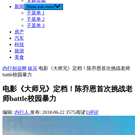
专题页面
新闻
Show sub menu
子菜单 1
子菜单 2
子菜单 3
房产
汽车
科技
旅游
美食
内行创业网
娱乐
电影《大师兄》定档！陈乔恩首次挑战老师
battle校园暴力
电影《大师兄》定档！陈乔恩首次挑战老
师battle校园暴力
编辑:
内行人
发布: 2018-06-22
3575
阅读
0
评论