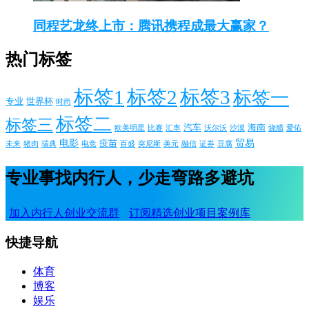
同程艺龙终上市：腾讯携程成最大赢家？
热门标签
标签1
标签2
标签3
标签一
专业
世界杯
时尚
标签二
标签三
汽车
海南
欧美明星
比赛
汇率
沃尔沃
沙漠
烧腊
爱佑
电影
贸易
疫苗
未来
猪肉
瑞典
电竞
百盛
突尼斯
美元
融信
证券
豆腐
专业事找内行人，少走弯路多避坑
加入内行人创业交流群
订阅精选创业项目案例库
快捷导航
体育
博客
娱乐