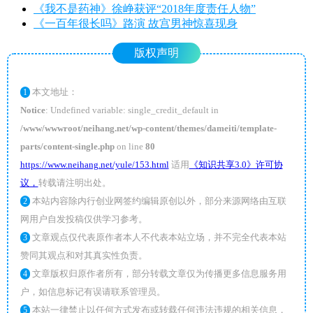
《我不是药神》徐峥获评“2018年度责任人物”
《一百年很长吗》路演 故宫男神惊喜现身
版权声明
本文地址：
1
Notice
: Undefined variable: single_credit_default in
/www/wwwroot/neihang.net/wp-content/themes/dameiti/template-
parts/content-single.php
on line
80
https://www.neihang.net/yule/153.html
适用
《知识共享3.0》许可协
议，
转载请注明出处。
本站内容除内行创业网签约编辑原创以外，部分来源网络由互联
2
网用户自发投稿仅供学习参考。
文章观点仅代表原作者本人不代表本站立场，并不完全代表本站
3
赞同其观点和对其真实性负责。
文章版权归原作者所有，部分转载文章仅为传播更多信息服务用
4
户，如信息标记有误请联系管理员。
本站一律禁止以任何方式发布或转载任何违法违规的相关信息，
5