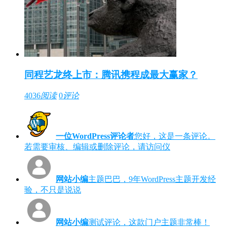
同程艺龙终上市：腾讯携程成最大赢家？
4036
阅读
0
评论
一位WordPress评论者
您好，这是一条评论。
若需要审核、编辑或删除评论，请访问仪
网站小编
主题巴巴，9年WordPress主题开发经
验，不只是说说
网站小编
测试评论，这款门户主题非常棒！