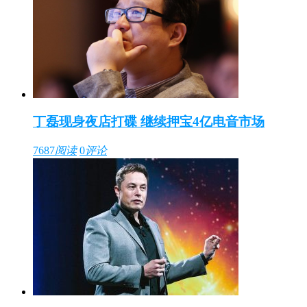
丁磊现身夜店打碟 继续押宝4亿电音市场
7687
阅读
0
评论