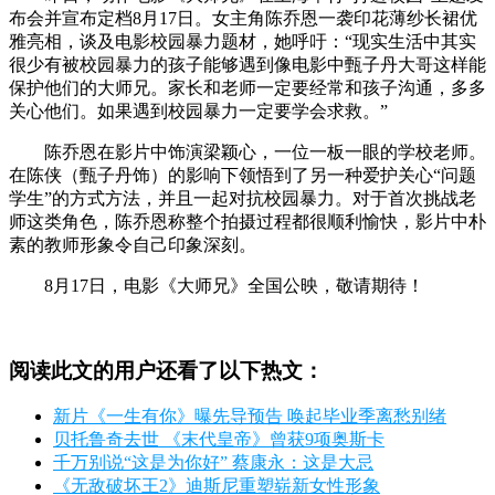
布会并宣布定档8月17日。女主角陈乔恩一袭印花薄纱长裙优
雅亮相，谈及电影校园暴力题材，她呼吁：“现实生活中其实
很少有被校园暴力的孩子能够遇到像电影中甄子丹大哥这样能
保护他们的大师兄。家长和老师一定要经常和孩子沟通，多多
关心他们。如果遇到校园暴力一定要学会求救。”
陈乔恩在影片中饰演梁颖心，一位一板一眼的学校老师。
在陈侠（甄子丹饰）的影响下领悟到了另一种爱护关心“问题
学生”的方式方法，并且一起对抗校园暴力。对于首次挑战老
师这类角色，陈乔恩称整个拍摄过程都很顺利愉快，影片中朴
素的教师形象令自己印象深刻。
8月17日，电影《大师兄》全国公映，敬请期待！
阅读此文的用户还看了以下热文：
新片《一生有你》曝先导预告 唤起毕业季离愁别绪
贝托鲁奇去世 《末代皇帝》曾获9项奥斯卡
千万别说“这是为你好” 蔡康永：这是大忌
《无敌破坏王2》迪斯尼重塑崭新女性形象