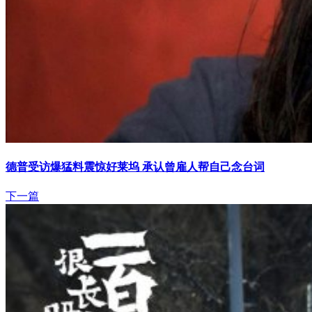
德普受访爆猛料震惊好莱坞 承认曾雇人帮自己念台词
下一篇