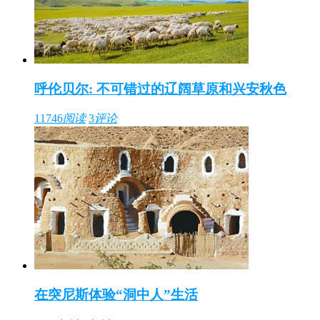
呼伦贝尔: 不可错过的辽阔草原和兴安秋色
11746
阅读
3
评论
在突尼斯体验“洞中人”生活