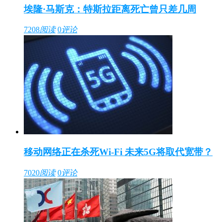
埃隆·马斯克：特斯拉距离死亡曾只差几周
7208
阅读
0
评论
移动网络正在杀死Wi-Fi 未来5G将取代宽带？
7020
阅读
0
评论