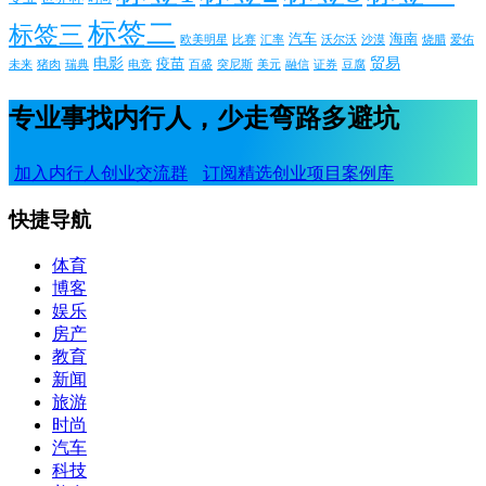
标签二
标签三
汽车
海南
欧美明星
比赛
汇率
沃尔沃
沙漠
烧腊
爱佑
电影
贸易
疫苗
未来
猪肉
瑞典
电竞
百盛
突尼斯
美元
融信
证券
豆腐
专业事找内行人，少走弯路多避坑
加入内行人创业交流群
订阅精选创业项目案例库
快捷导航
体育
博客
娱乐
房产
教育
新闻
旅游
时尚
汽车
科技