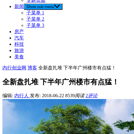
专题页面
新闻
Show sub menu
子菜单 1
子菜单 2
子菜单 3
房产
汽车
科技
旅游
美食
内行创业网
博客
全新盘扎堆 下半年广州楼市有点猛！
全新盘扎堆 下半年广州楼市有点猛！
编辑:
内行人
发布: 2018-06-22
8539
阅读
2
评论