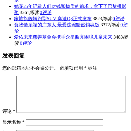
论
她花25年记录人们对钱和物质的追求，拿下了巴黎摄影
奖
3261
阅读
0
评论
家族旗舰轿跑型SUV 奥迪Q8正式发布
3823
阅读
0
评论
食物链顶端的广东人 最爱这碗黯然销魂饭
3372
阅读
0
评
论
爱佑未来慈善基金会携手众星照亮困境儿童未来
3483
阅
读
0
评论
发表回复
您的邮箱地址不会被公开。
必填项已用
*
标注
评论
*
显示名称
*