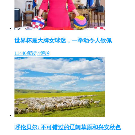
世界杯最大牌女球迷，一举动令人钦佩
11446
阅读
4
评论
呼伦贝尔: 不可错过的辽阔草原和兴安秋色