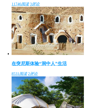
11746
阅读
3
评论
在突尼斯体验“洞中人”生活
8531
阅读
2
评论