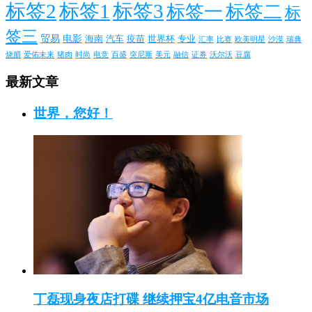
标签2
标签1
标签3
标签一
标签二
标
签三
贸易
电影
海南
汽车
疫苗
世界杯
专业
汇率
比赛
欧美明星
沙漠
瑞典
烧腊
爱佑未来
猪肉
时尚
电竞
百盛
突尼斯
美元
融信
证券
沃尔沃
豆腐
最新文章
世界，您好！
丁磊现身夜店打碟 继续押宝4亿电音市场