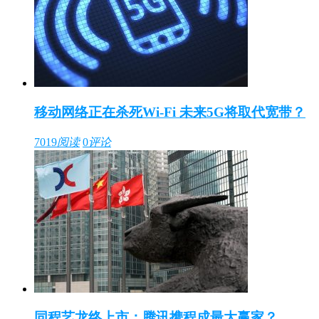
移动网络正在杀死Wi-Fi 未来5G将取代宽带？
7019
阅读
0
评论
同程艺龙终上市：腾讯携程成最大赢家？