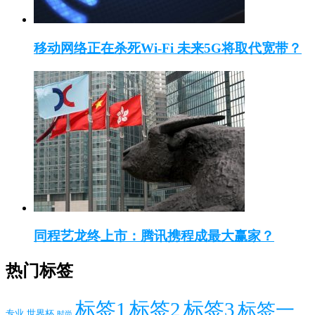
移动网络正在杀死Wi-Fi 未来5G将取代宽带？
同程艺龙终上市：腾讯携程成最大赢家？
热门标签
标签1
标签2
标签3
标签一
专业
世界杯
时尚