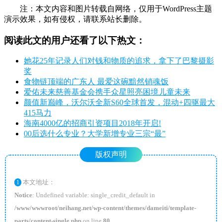
注：本文内容和图片转载自网络，仅用于WordPress主题
演示效果，如有侵权，请联系站长删除。
阅读此文的用户还看了以下热文：
她花25年记录人们对钱和物质的追求，拿下了巴黎摄影
奖
食物链顶端的广东人 最爱这碗黯然销魂饭
爱佑未来慈善基金会携手众星照亮困境儿童未来
颜值新巅峰，沃尔沃全新S60全球首发，混动+四驱最大
415马力
海南4000亿的招商引资项目2018年开启!
00后选什么专业？大学新增专业三宗“最”
版权声明
本文地址：
1
Notice
: Undefined variable: single_credit_default in
/www/wwwroot/neihang.net/wp-content/themes/dameiti/template-
parts/content-single.php
on line
80