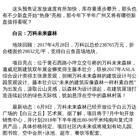
这头预售证发放速度有所加快，库存量逐步攀升，那头也
有不少新盘开始“热身”亮相，那今年下半年广州又将有哪些新
盘值得看呢？
白云：万科未来森林
地块回顾：2017年4月28日，万科以总价238765万元，折
合楼面价29832元/平，竞得白云鱼苗场地块。
项目亮点：位于黄石西路小坪立交引桥的万科未来森林，
邀威尼斯建筑双年展金狮奖得主藤本壮介，联袂2017年ASLA
综合设计类得主张唐景观，担纲万科未来森林的建筑设计与公
园景观设计。藤本壮介以“未来的建筑应像森林一样朴素自然”
为出发点，汲取云山灵感，以森林为设计源起，在建筑屋顶打
造连续起伏的绿色天际线，犹如悬浮在空中的森林村落！
最新动态：6月9日，万科未来森林已经开放位于白云万达
广场的【白云之丘】艺术展。据了解，项目将于7月中旬开放
销售中心，并计划2018年下半年推出80-90平米纯南向复式洋
房产品，具体价格待定。项目社区内未来或将规划有幼儿园、
图书馆、空中会所+泳池、超市、餐饮等配套。