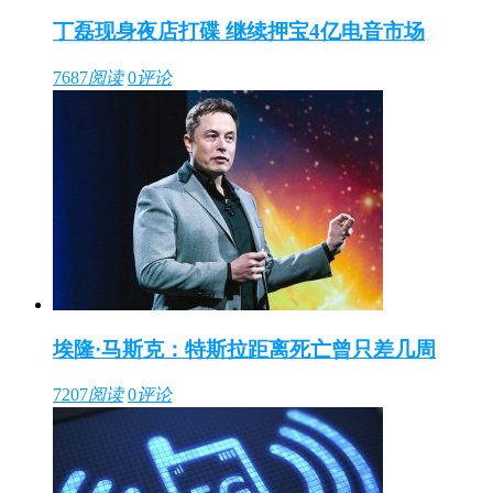
丁磊现身夜店打碟 继续押宝4亿电音市场
7687
阅读
0
评论
埃隆·马斯克：特斯拉距离死亡曾只差几周
7207
阅读
0
评论