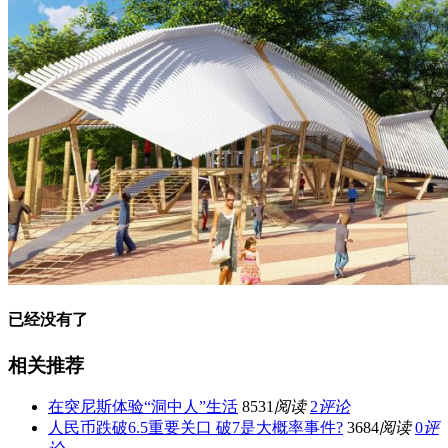
已经没有了
相关推荐
在突尼斯体验“洞中人”生活
8531
阅读
2
评论
人民币跌破6.5重要关口 破7是大概率事件?
3684
阅读
0
评