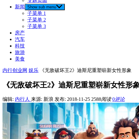
专题页面
新闻
Show sub menu
子菜单 1
子菜单 2
子菜单 3
房产
汽车
科技
旅游
美食
内行创业网
娱乐
《无敌破坏王2》迪斯尼重塑崭新女性形象
《无敌破坏王2》迪斯尼重塑崭新女性形
编辑:
内行人
来源: 新浪
发布: 2018-11-25
2588
阅读
0
评论