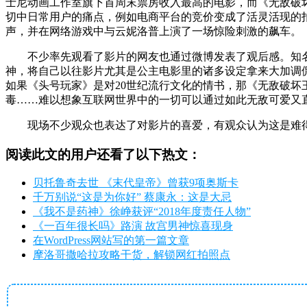
士尼动画工作室旗下首周末票房收入最高的电影，而《无敌破
切中日常用户的痛点，例如电商平台的竞价变成了活灵活现的拍
声，并在网络游戏中与云妮洛普上演了一场惊险刺激的飙车。
不少率先观看了影片的网友也通过微博发表了观后感。知名
神，将自己以往影片尤其是公主电影里的诸多设定拿来大加调侃
如果《头号玩家》是对20世纪流行文化的情书，那《无敌破坏
毒……难以想象互联网世界中的一切可以通过如此无敌可爱又
现场不少观众也表达了对影片的喜爱，有观众认为这是难
阅读此文的用户还看了以下热文：
贝托鲁奇去世 《末代皇帝》曾获9项奥斯卡
千万别说“这是为你好” 蔡康永：这是大忌
《我不是药神》徐峥获评“2018年度责任人物”
《一百年很长吗》路演 故宫男神惊喜现身
在WordPress网站写的第一篇文章
摩洛哥撒哈拉攻略干货，解锁网红拍照点