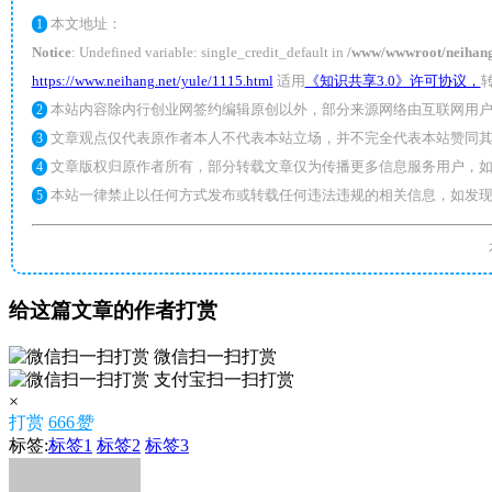
本文地址：
1
Notice
: Undefined variable: single_credit_default in
/www/wwwroot/neihang.n
https://www.neihang.net/yule/1115.html
适用
《知识共享3.0》许可协议，
本站内容除内行创业网签约编辑原创以外，部分来源网络由互联网用户
2
文章观点仅代表原作者本人不代表本站立场，并不完全代表本站赞同其
3
文章版权归原作者所有，部分转载文章仅为传播更多信息服务用户，如
4
本站一律禁止以任何方式发布或转载任何违法违规的相关信息，如发现
5
给这篇文章的作者打赏
微信扫一扫打赏
支付宝扫一扫打赏
×
打赏
666
赞
标签:
标签1
标签2
标签3