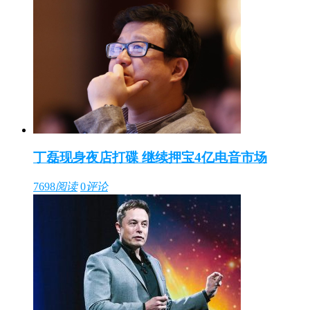
丁磊现身夜店打碟 继续押宝4亿电音市场
7698
阅读
0
评论