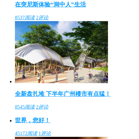
在突尼斯体验“洞中人”生活
8537
阅读
2
评论
全新盘扎堆 下半年广州楼市有点猛！
8545
阅读
2
评论
世界，您好！
45172
阅读
1
评论