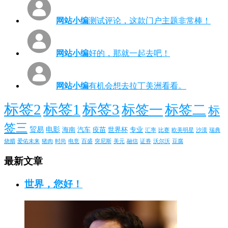
网站小编
测试评论，这款门户主题非常棒！
网站小编
好的，那就一起去吧！
网站小编
有机会想去拉丁美洲看看。
标签2
标签1
标签3
标签一
标签二
标
签三
贸易
电影
海南
汽车
疫苗
世界杯
专业
汇率
比赛
欧美明星
沙漠
瑞典
烧腊
爱佑未来
猪肉
时尚
电竞
百盛
突尼斯
美元
融信
证券
沃尔沃
豆腐
最新文章
世界，您好！