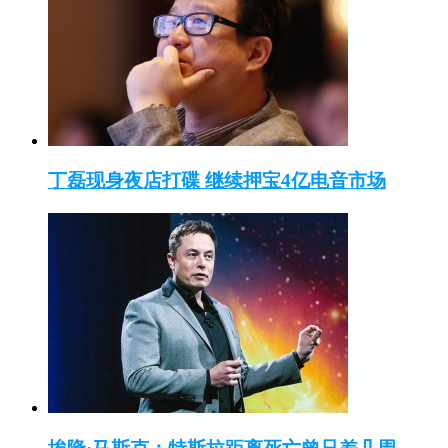
丁磊现身夜店打碟 继续押宝4亿电音市场