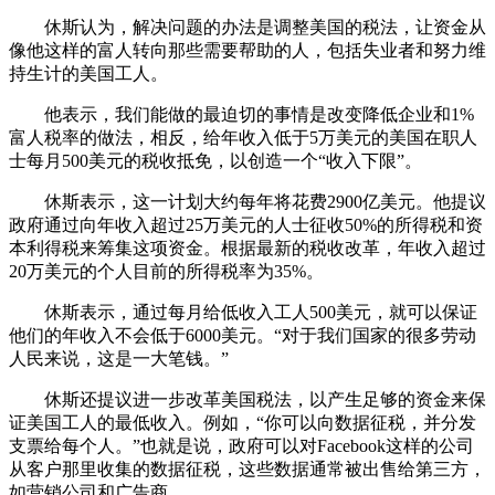
休斯认为，解决问题的办法是调整美国的税法，让资金从
像他这样的富人转向那些需要帮助的人，包括失业者和努力维
持生计的美国工人。
他表示，我们能做的最迫切的事情是改变降低企业和1%
富人税率的做法，相反，给年收入低于5万美元的美国在职人
士每月500美元的税收抵免，以创造一个“收入下限”。
休斯表示，这一计划大约每年将花费2900亿美元。他提议
政府通过向年收入超过25万美元的人士征收50%的所得税和资
本利得税来筹集这项资金。根据最新的税收改革，年收入超过
20万美元的个人目前的所得税率为35%。
休斯表示，通过每月给低收入工人500美元，就可以保证
他们的年收入不会低于6000美元。“对于我们国家的很多劳动
人民来说，这是一大笔钱。”
休斯还提议进一步改革美国税法，以产生足够的资金来保
证美国工人的最低收入。例如，“你可以向数据征税，并分发
支票给每个人。”也就是说，政府可以对Facebook这样的公司
从客户那里收集的数据征税，这些数据通常被出售给第三方，
如营销公司和广告商。