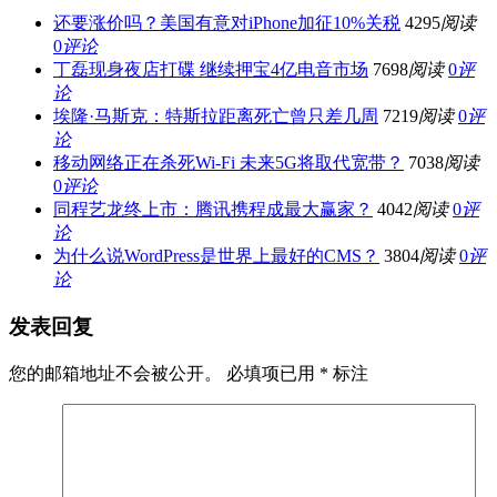
还要涨价吗？美国有意对iPhone加征10%关税
4295
阅读
0
评论
丁磊现身夜店打碟 继续押宝4亿电音市场
7698
阅读
0
评
论
埃隆·马斯克：特斯拉距离死亡曾只差几周
7219
阅读
0
评
论
移动网络正在杀死Wi-Fi 未来5G将取代宽带？
7038
阅读
0
评论
同程艺龙终上市：腾讯携程成最大赢家？
4042
阅读
0
评
论
为什么说WordPress是世界上最好的CMS？
3804
阅读
0
评
论
发表回复
您的邮箱地址不会被公开。
必填项已用
*
标注