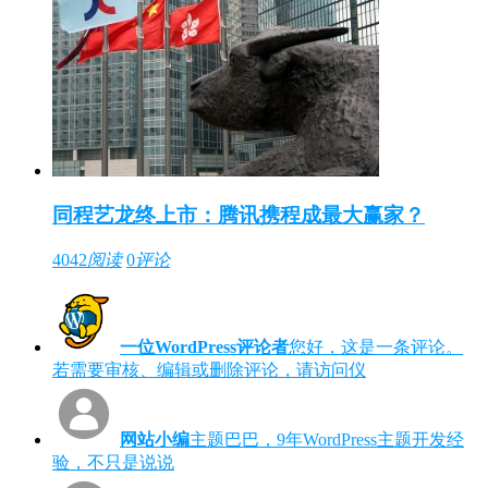
同程艺龙终上市：腾讯携程成最大赢家？
4042
阅读
0
评论
一位WordPress评论者
您好，这是一条评论。
若需要审核、编辑或删除评论，请访问仪
网站小编
主题巴巴，9年WordPress主题开发经
验，不只是说说