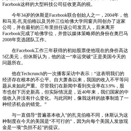
Facebook这样的大型科技公司征收更高的税。
今年34岁的休斯是Facebook联合创始人之一，2004年，他
和马克-扎克伯格以及另外三位哈佛大学同窗共同创办了这家
公司，并在最初的三年里担任该公司发言人，后来离开
Facebook完成了哈佛学位，并曾以媒体策略师的身份在奥巴马
2008年竞选团队工作。
在Facebook工作三年获得的初始股票使他现在的身价高达
5亿美元，但休斯认为，他的这一“幸运突破”正是美国今天的
问题所在。
他在Techcrunch的一次播客采访中表示：“这表明我们的
经济存在根本的不公平。自大萧条以来，我国的收入不平等问
题从未如此严重。尽管我们在新闻中看到失业率在3.9%，股
市也创下历史新高，但实际情况是，近40年来，我们国家的中
值收入并没有什么变化。与此同时，像我这样的故事制造了一
种经济机会的错觉。”
与一直倡导“普遍基本收入”的扎克伯格不同，休斯认为这
种制度在今天的美国是“不可行的”，因为向每个美国人发放现
金是一项“负担不起”的提议。