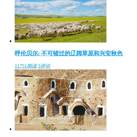
呼伦贝尔: 不可错过的辽阔草原和兴安秋色
11751
阅读
3
评论