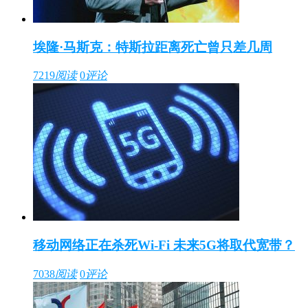
埃隆·马斯克：特斯拉距离死亡曾只差几周
7219
阅读
0
评论
移动网络正在杀死Wi-Fi 未来5G将取代宽带？
7038
阅读
0
评论