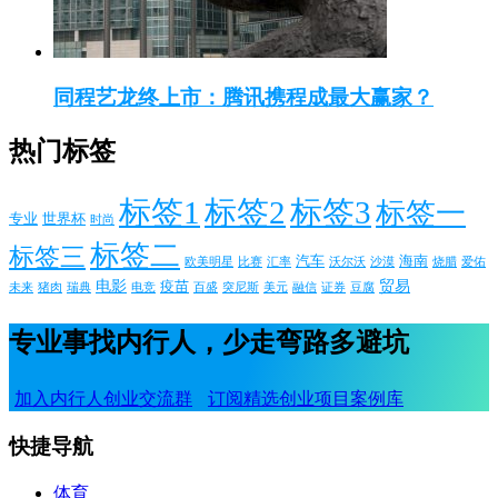
同程艺龙终上市：腾讯携程成最大赢家？
热门标签
标签1
标签2
标签3
标签一
专业
世界杯
时尚
标签二
标签三
汽车
海南
欧美明星
比赛
汇率
沃尔沃
沙漠
烧腊
爱佑
电影
贸易
疫苗
未来
猪肉
瑞典
电竞
百盛
突尼斯
美元
融信
证券
豆腐
专业事找内行人，少走弯路多避坑
加入内行人创业交流群
订阅精选创业项目案例库
快捷导航
体育