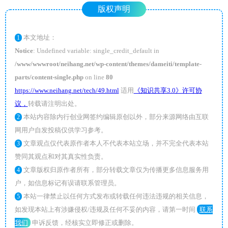
版权声明
本文地址：
1
Notice
: Undefined variable: single_credit_default in
/www/wwwroot/neihang.net/wp-content/themes/dameiti/template-
parts/content-single.php
on line
80
https://www.neihang.net/tech/49.html
适用
《知识共享3.0》许可协
议，
转载请注明出处。
本站内容除内行创业网签约编辑原创以外，部分来源网络由互联
2
网用户自发投稿仅供学习参考。
文章观点仅代表原作者本人不代表本站立场，并不完全代表本站
3
赞同其观点和对其真实性负责。
文章版权归原作者所有，部分转载文章仅为传播更多信息服务用
4
户，如信息标记有误请联系管理员。
本站一律禁止以任何方式发布或转载任何违法违规的相关信息，
5
如发现本站上有涉嫌侵权/违规及任何不妥的内容，请第一时间
联系
我们
申诉反馈，经核实立即修正或删除。