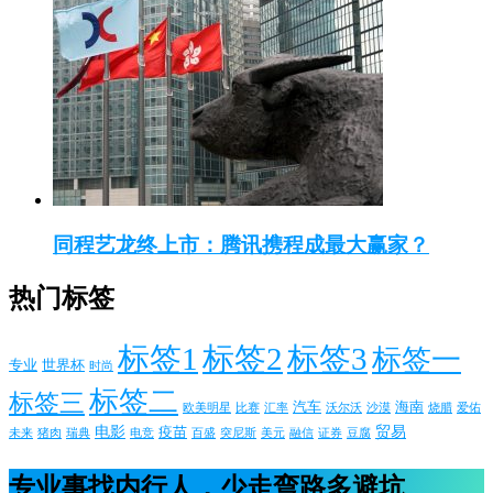
同程艺龙终上市：腾讯携程成最大赢家？
热门标签
标签1
标签2
标签3
标签一
专业
世界杯
时尚
标签二
标签三
汽车
海南
欧美明星
比赛
汇率
沃尔沃
沙漠
烧腊
爱佑
电影
贸易
疫苗
未来
猪肉
瑞典
电竞
百盛
突尼斯
美元
融信
证券
豆腐
专业事找内行人，少走弯路多避坑