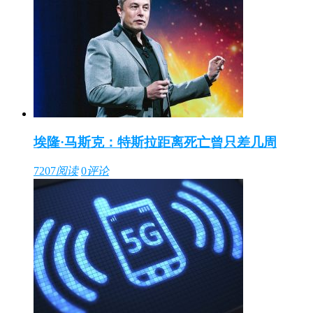
埃隆·马斯克：特斯拉距离死亡曾只差几周
7207
阅读
0
评论