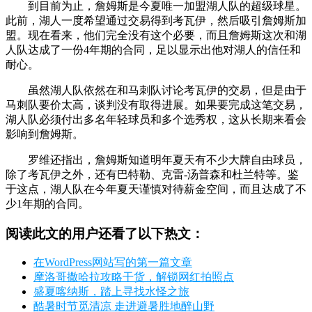
到目前为止，詹姆斯是今夏唯一加盟湖人队的超级球星。
此前，湖人一度希望通过交易得到考瓦伊，然后吸引詹姆斯加
盟。现在看来，他们完全没有这个必要，而且詹姆斯这次和湖
人队达成了一份4年期的合同，足以显示出他对湖人的信任和
耐心。
虽然湖人队依然在和马刺队讨论考瓦伊的交易，但是由于
马刺队要价太高，谈判没有取得进展。如果要完成这笔交易，
湖人队必须付出多名年轻球员和多个选秀权，这从长期来看会
影响到詹姆斯。
罗维还指出，詹姆斯知道明年夏天有不少大牌自由球员，
除了考瓦伊之外，还有巴特勒、克雷-汤普森和杜兰特等。鉴
于这点，湖人队在今年夏天谨慎对待薪金空间，而且达成了不
少1年期的合同。
阅读此文的用户还看了以下热文：
在WordPress网站写的第一篇文章
摩洛哥撒哈拉攻略干货，解锁网红拍照点
盛夏喀纳斯，踏上寻找水怪之旅
酷暑时节觅清凉 走进避暑胜地醉山野