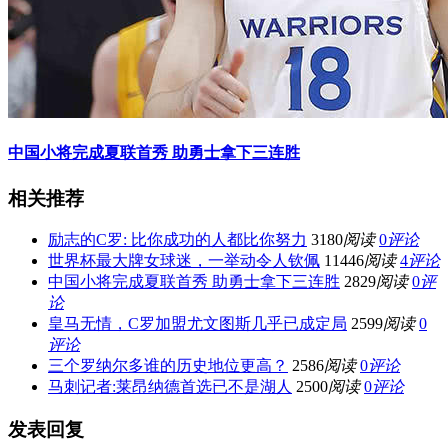
中国小将完成夏联首秀 助勇士拿下三连胜
相关推荐
励志的C罗: 比你成功的人都比你努力
3180
阅读
0
评论
世界杯最大牌女球迷，一举动令人钦佩
11446
阅读
4
评论
中国小将完成夏联首秀 助勇士拿下三连胜
2829
阅读
0
评
论
皇马无情，C罗加盟尤文图斯几乎已成定局
2599
阅读
0
评论
三个罗纳尔多谁的历史地位更高？
2586
阅读
0
评论
马刺记者:莱昂纳德首选已不是湖人
2500
阅读
0
评论
发表回复