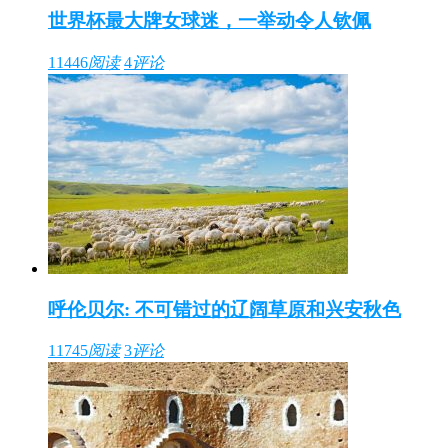
世界杯最大牌女球迷，一举动令人钦佩
11446
阅读
4
评论
呼伦贝尔: 不可错过的辽阔草原和兴安秋色
11745
阅读
3
评论