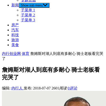
专题页面
新闻
Show sub menu
子菜单 1
子菜单 2
子菜单 3
房产
汽车
科技
旅游
美食
内行创业网
体育
詹姆斯对湖人到底有多耐心 骑士老板看完哭
了
詹姆斯对湖人到底有多耐心 骑士老板看
完哭了
编辑:
内行人
发布: 2018-07-07
2601
阅读
0
评论