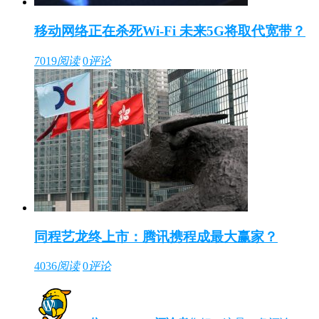
移动网络正在杀死Wi-Fi 未来5G将取代宽带？
7019
阅读
0
评论
同程艺龙终上市：腾讯携程成最大赢家？
4036
阅读
0
评论