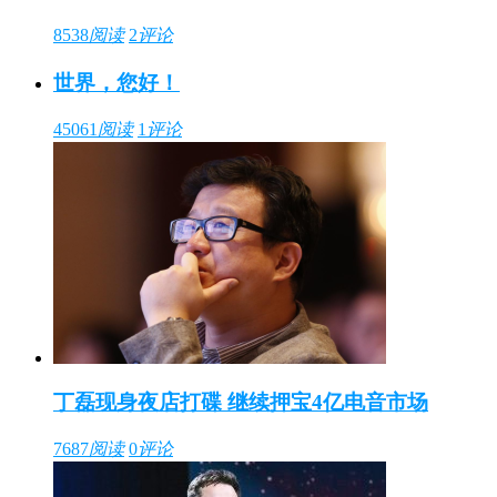
8538
阅读
2
评论
世界，您好！
45061
阅读
1
评论
丁磊现身夜店打碟 继续押宝4亿电音市场
7687
阅读
0
评论