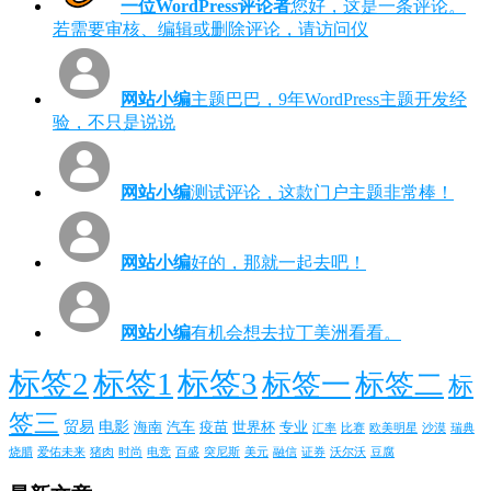
一位WordPress评论者
您好，这是一条评论。
若需要审核、编辑或删除评论，请访问仪
网站小编
主题巴巴，9年WordPress主题开发经
验，不只是说说
网站小编
测试评论，这款门户主题非常棒！
网站小编
好的，那就一起去吧！
网站小编
有机会想去拉丁美洲看看。
标签2
标签1
标签3
标签一
标签二
标
签三
贸易
电影
海南
汽车
疫苗
世界杯
专业
汇率
比赛
欧美明星
沙漠
瑞典
烧腊
爱佑未来
猪肉
时尚
电竞
百盛
突尼斯
美元
融信
证券
沃尔沃
豆腐