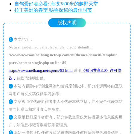
自驾爱好者必看: 海拔3800米的越野天堂
拉丁美洲的春季 秘鲁探秘的最佳时节
版权声明
本文地址：
1
Notice
: Undefined variable: single_credit_default in
/www/wwwroot/neihang.net/wp-content/themes/dameiti/template-
parts/content-single.php
on line
80
https://www.neihang.net/sports/83.html
适用
《知识共享3.0》许可协
议，
转载请注明出处。
本站内容除内行创业网签约编辑原创以外，部分来源网络由互联
2
网用户自发投稿仅供学习参考。
文章观点仅代表原作者本人不代表本站立场，并不完全代表本站
3
赞同其观点和对其真实性负责。
文章版权归原作者所有，部分转载文章仅为传播更多信息服务用
4
户，如信息标记有误请联系管理员。
本站一律禁止以任何方式发布或转载任何违法违规的相关信息，
5