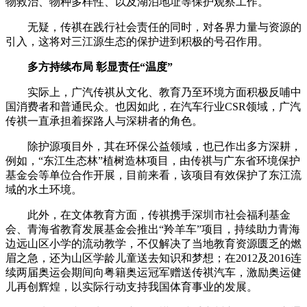
物救治、物种多样性、以及湖泊地址等保护观察工作。
无疑，传祺在践行社会责任的同时，对各界力量与资源的
引入，这将对三江源生态的保护进到积极的号召作用。
多方持续布局 彰显责任“温度”
实际上，广汽传祺从文化、教育乃至环境方面积极反哺中
国消费者和普通民众。也因如此，在汽车行业CSR领域，广汽
传祺一直承担着探路人与深耕者的角色。
除护源项目外，其在环保公益领域，也已作出多方深耕，
例如，“东江生态林”植树造林项目，由传祺与广东省环境保护
基金会等单位合作开展，目前来看，该项目有效保护了东江流
域的水土环境。
此外，在文体教育方面，传祺携手深圳市社会福利基金
会、青海省教育发展基金会推出“羚羊车”项目，持续助力青海
边远山区小学的流动教学，不仅解决了当地教育资源匮乏的燃
眉之急，还为山区学龄儿童送去知识和梦想；在2012及2016连
续两届奥运会期间向粤籍奥运冠军赠送传祺汽车，激励奥运健
儿再创辉煌，以实际行动支持我国体育事业的发展。