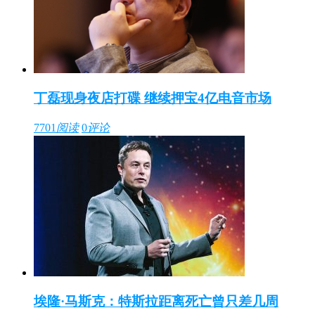
丁磊现身夜店打碟 继续押宝4亿电音市场
7701
阅读
0
评论
埃隆·马斯克：特斯拉距离死亡曾只差几周