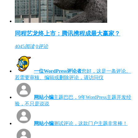
同程艺龙终上市：腾讯携程成最大赢家？
4045
阅读
0
评论
一位WordPress评论者
您好，这是一条评论。
若需要审核、编辑或删除评论，请访问仪
网站小编
主题巴巴，9年WordPress主题开发经
验，不只是说说
网站小编
测试评论，这款门户主题非常棒！