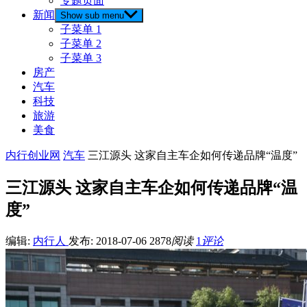
专题页面
新闻
Show sub menu
子菜单 1
子菜单 2
子菜单 3
房产
汽车
科技
旅游
美食
内行创业网
汽车
三江源头 这家自主车企如何传递品牌“温度”
三江源头 这家自主车企如何传递品牌“温
度”
编辑:
内行人
发布: 2018-07-06
2878
阅读
1
评论