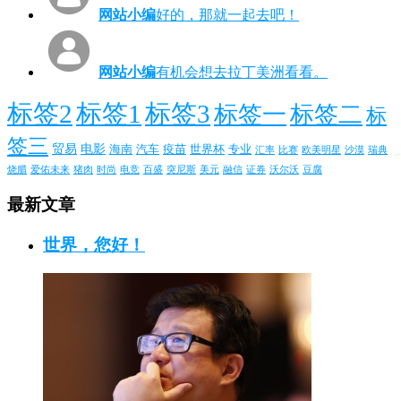
网站小编
好的，那就一起去吧！
网站小编
有机会想去拉丁美洲看看。
标签2
标签1
标签3
标签一
标签二
标
签三
贸易
电影
海南
汽车
疫苗
世界杯
专业
汇率
比赛
欧美明星
沙漠
瑞典
烧腊
爱佑未来
猪肉
时尚
电竞
百盛
突尼斯
美元
融信
证券
沃尔沃
豆腐
最新文章
世界，您好！