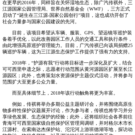
在更早的2016年，同样旨在关怀湿地生态，除广汽传祺外，三
江源国家公园管理局、世界自然基金会（WWF），三方正式
启动了“诞生在三江源-国家公园创行”项目，这也成功开创了
社会力量参与国家公园建设的先河。
目前，该项目希望从车辆、服装、GPS、望远镜等巡护装
备着手优化，以此改善园区工作人员的交通工具和执行条件，
由此增强高原巡护管理能力。目前，广汽传祺已向该局捐赠25
辆巡护车辆，这为三江源生态保护工作提供了强有力的支持。
2018年，“护源有我”行动将目标进一步深化及扩大，结合
可可西里申遗之际，志愿者行动范围从黄河源园区扩展至长江
源园区；此外，也将策划水资源保护主题仪式活动，并将参与
范围扩大至更多公众力量。
而至具体细节上，2018年该行动触角将更为丰富。
例如，传祺将举办多期公益主题研讨会，并将围绕高原生
物多样性保护议题展开讨论，作为参与者，传祺也将学习并分
享绿色发展、生态保护的经验；此外，还将组织社会各界前往
青海可可西里国家级自然保护区管理局调研，并对格尔木市长
江源村、在索南达杰保护站、沱沱河上游班德湖等地，探访动