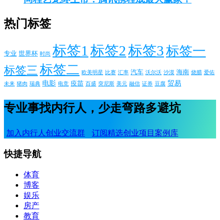
热门标签
标签1
标签2
标签3
标签一
专业
世界杯
时尚
标签二
标签三
汽车
海南
欧美明星
比赛
汇率
沃尔沃
沙漠
烧腊
爱佑
电影
贸易
疫苗
未来
猪肉
瑞典
电竞
百盛
突尼斯
美元
融信
证券
豆腐
专业事找内行人，少走弯路多避坑
加入内行人创业交流群
订阅精选创业项目案例库
快捷导航
体育
博客
娱乐
房产
教育