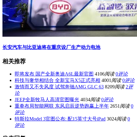
长安汽车与比亚迪将在重庆设厂生产动力电池
相关推荐
即将发布 国产全新奥迪A6L最新官图
4106
阅读
0
评论
科技与奢华相结合 全新宝马X5正式亮相
4001
阅读
0
评论
激情而又不失风度 试驾奔驰AMG GLC 63
8209
阅读
2
评
论
JEEP全新牧马人高清官图曝光
4034
阅读
0
评论
重拳布局智能网联 东风启辰逆势跑赢上半年
2651
阅读
0
评论
特斯拉Model 3官图公布: 配15英寸大号iPad
3024
阅读
0
评论