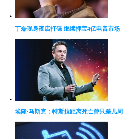
丁磊现身夜店打碟 继续押宝4亿电音市场
埃隆·马斯克：特斯拉距离死亡曾只差几周