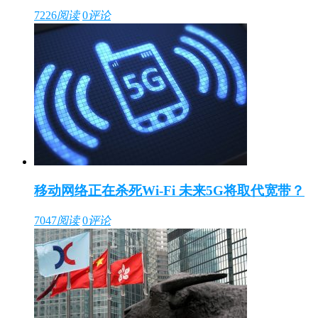
7226
阅读
0
评论
移动网络正在杀死Wi-Fi 未来5G将取代宽带？
7047
阅读
0
评论