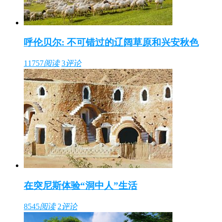
呼伦贝尔: 不可错过的辽阔草原和兴安秋色
11757
阅读
3
评论
在突尼斯体验“洞中人”生活
8545
阅读
2
评论