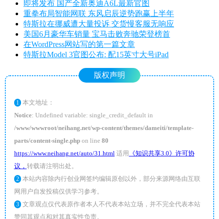
即将发布 国产全新奥迪A6L最新官图
重拳布局智能网联 东风启辰逆势跑赢上半年
特斯拉在挪威遭大量投诉 交货慢客服无响应
美国6月豪华车销量 宝马击败奔驰荣登榜首
在WordPress网站写的第一篇文章
特斯拉Model 3官图公布: 配15英寸大号iPad
版权声明
本文地址：
1
Notice
: Undefined variable: single_credit_default in
/www/wwwroot/neihang.net/wp-content/themes/dameiti/template-
parts/content-single.php
on line
80
https://www.neihang.net/auto/31.html
适用
《知识共享3.0》许可协
议，
转载请注明出处。
本站内容除内行创业网签约编辑原创以外，部分来源网络由互联
2
网用户自发投稿仅供学习参考。
文章观点仅代表原作者本人不代表本站立场，并不完全代表本站
3
赞同其观点和对其真实性负责。