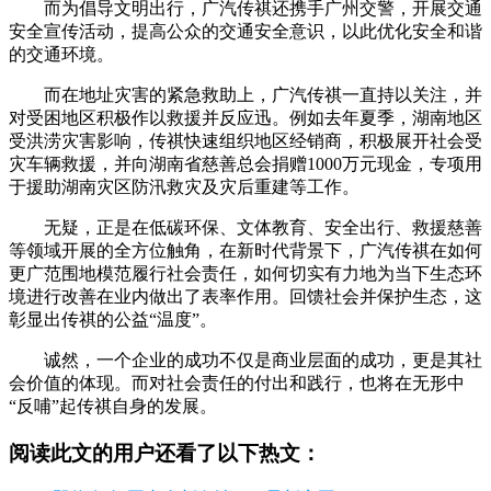
而为倡导文明出行，广汽传祺还携手广州交警，开展交通
安全宣传活动，提高公众的交通安全意识，以此优化安全和谐
的交通环境。
而在地址灾害的紧急救助上，广汽传祺一直持以关注，并
对受困地区积极作以救援并反应迅。例如去年夏季，湖南地区
受洪涝灾害影响，传祺快速组织地区经销商，积极展开社会受
灾车辆救援，并向湖南省慈善总会捐赠1000万元现金，专项用
于援助湖南灾区防汛救灾及灾后重建等工作。
无疑，正是在低碳环保、文体教育、安全出行、救援慈善
等领域开展的全方位触角，在新时代背景下，广汽传祺在如何
更广范围地模范履行社会责任，如何切实有力地为当下生态环
境进行改善在业内做出了表率作用。回馈社会并保护生态，这
彰显出传祺的公益“温度”。
诚然，一个企业的成功不仅是商业层面的成功，更是其社
会价值的体现。而对社会责任的付出和践行，也将在无形中
“反哺”起传祺自身的发展。
阅读此文的用户还看了以下热文：