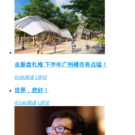
全新盘扎堆 下半年广州楼市有点猛！
8549
阅读
2
评论
世界，您好！
45246
阅读
1
评论